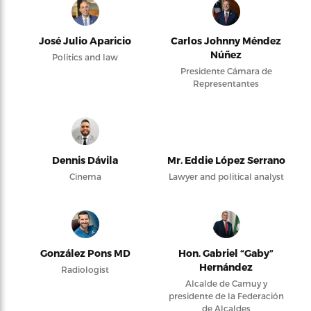
José Julio Aparicio
Carlos Johnny Méndez
Núñez
Politics and law
Presidente Cámara de
Representantes
Dennis Dávila
Mr. Eddie López Serrano
Cinema
Lawyer and political analyst
González Pons MD
Hon. Gabriel “Gaby”
Hernández
Radiologist
Alcalde de Camuy y
presidente de la Federación
de Alcaldes