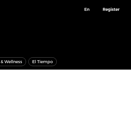
En
Register
e & Wellness
El Tiempo