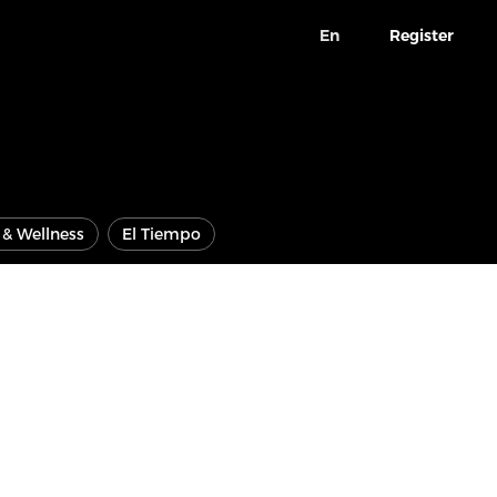
En
Register
e & Wellness
El Tiempo