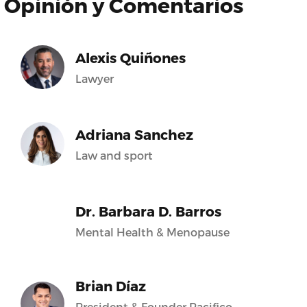
Opinión y Comentarios
Alexis Quiñones
Lawyer
Adriana Sanchez
Law and sport
Dr. Barbara D. Barros
Mental Health & Menopause
Brian Díaz
President & Founder Pacifico