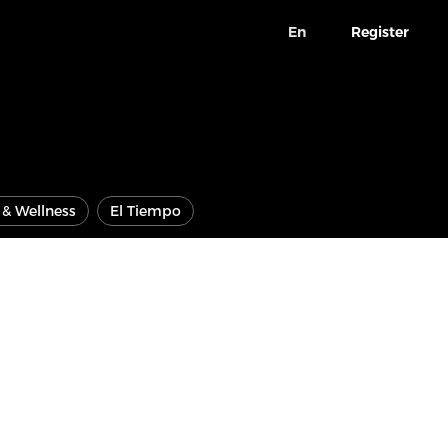
En
Register
e & Wellness
El Tiempo