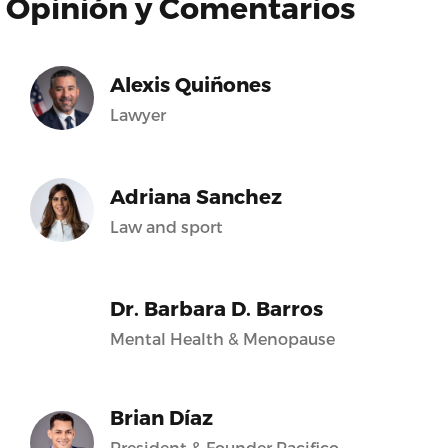
Opinión y Comentarios
Alexis Quiñones
Lawyer
Adriana Sanchez
Law and sport
Dr. Barbara D. Barros
Mental Health & Menopause
Brian Díaz
President & Founder Pacifico