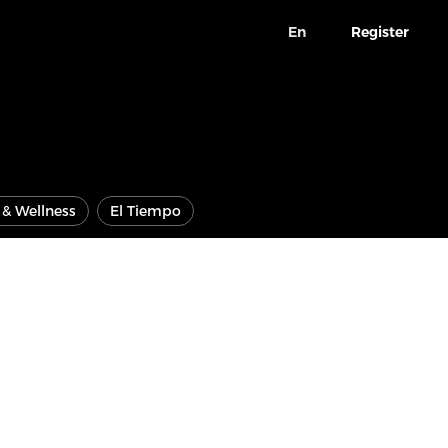
En
Register
e & Wellness
El Tiempo