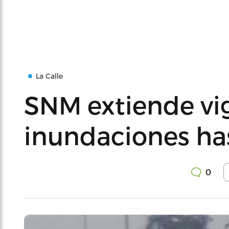
La Calle
SNM extiende vig
inundaciones has
0