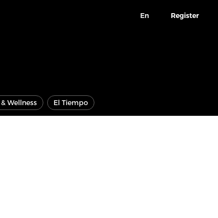
En
Register
e & Wellness
El Tiempo