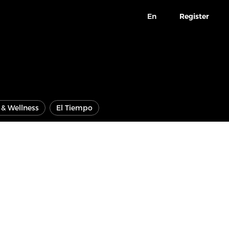
En
Register
e & Wellness
El Tiempo