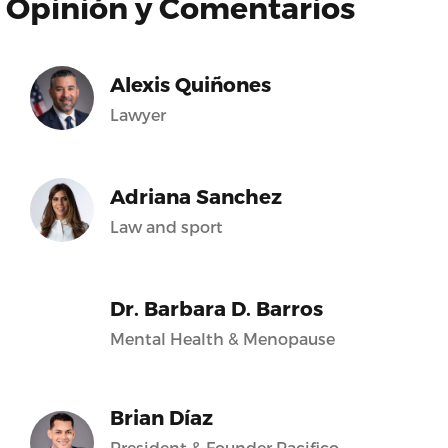
Opinión y Comentarios
Alexis Quiñones
Lawyer
Adriana Sanchez
Law and sport
Dr. Barbara D. Barros
Mental Health & Menopause
Brian Díaz
President & Founder Pacifico