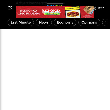
Advertisements
Register
Last Minute
News
Economy
Opinions
Sp