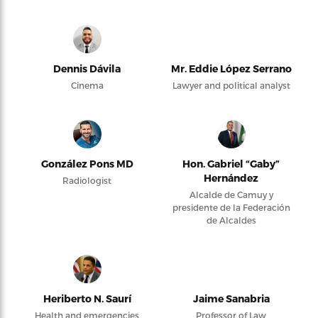
Dennis Dávila
Mr. Eddie López Serrano
Cinema
Lawyer and political analyst
González Pons MD
Hon. Gabriel “Gaby”
Hernández
Radiologist
Alcalde de Camuy y
presidente de la Federación
de Alcaldes
Heriberto N. Saurí
Jaime Sanabria
Health and emergencies
Professor of Law