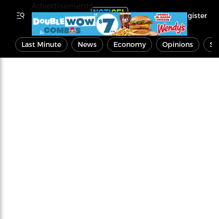
Advertisements
Register
Last Minute
News
Economy
Opinions
Sp