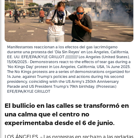
Manifestantes reaccionan a los efectos del gas lacrimógeno
durante una protesta del 'Día Sin Reyes' en Los Ángeles, California,
EE. UU. EFE/EPA/KYLE GRILLOT ////////// Los Angeles (United States),
15/06/2025.- Demonstrators react to the effects of tear gas during a
'No Kings Day' protest in Los Angeles, California, USA, 14 June 2025.
The No Kings protests are a series of demonstrations organized for
14 June, against Trump's policies and actions during his second
presidency, coinciding with the US Army's 250th Anniversary
Parade and US President Trump's 79th birthday. (Protestas)
EFE/EPA/KYLE GRILLOT
El bullicio en las calles se transformó en
una calma que el centro no
experimentaba desde el 6 de junio.
LOS ÁNGELES. – Las protestas en rechazo a las redadas