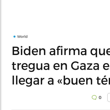
World
Biden afirma qu
tregua en Gaza e
llegar a «buen t
0