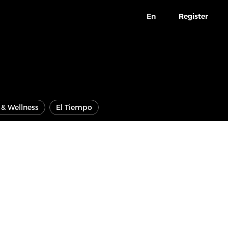
En
Register
e & Wellness
El Tiempo