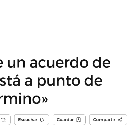
e un acuerdo de
stá a punto de
érmino»
Escuchar
Guardar
Compartir