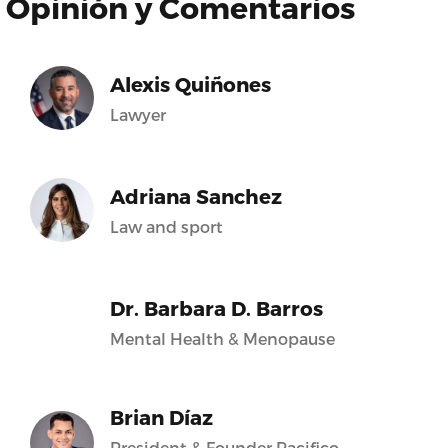
Opinión y Comentarios
Alexis Quiñones
Lawyer
Adriana Sanchez
Law and sport
Dr. Barbara D. Barros
Mental Health & Menopause
Brian Díaz
President & Founder Pacifico