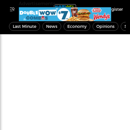
Advertisements
Register
Last Minute
News
Economy
Opinions
Sp