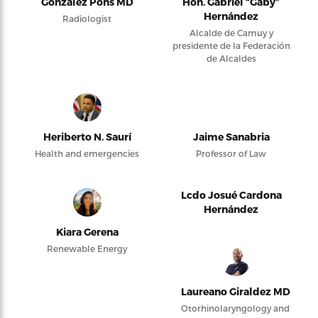
González Pons MD
Hon. Gabriel “Gaby”
Hernández
Radiologist
Alcalde de Camuy y
presidente de la Federación
de Alcaldes
Heriberto N. Saurí
Jaime Sanabria
Health and emergencies
Professor of Law
Lcdo Josué Cardona
Hernández
Kiara Gerena
Renewable Energy
Laureano Giraldez MD
Otorhinolaryngology and