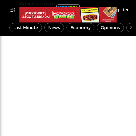
Advertisements
Register
Last Minute
News
Economy
Opinions
Sp