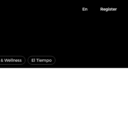
En
Register
e & Wellness
El Tiempo