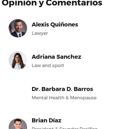
Opinión y Comentarios
Alexis Quiñones
Lawyer
Adriana Sanchez
Law and sport
Dr. Barbara D. Barros
Mental Health & Menopause
Brian Díaz
President & Founder Pacifico