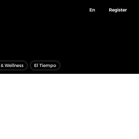
En
Register
e & Wellness
El Tiempo