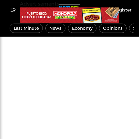
Advertisements
Register
Last Minute
News
Economy
Opinions
Sp