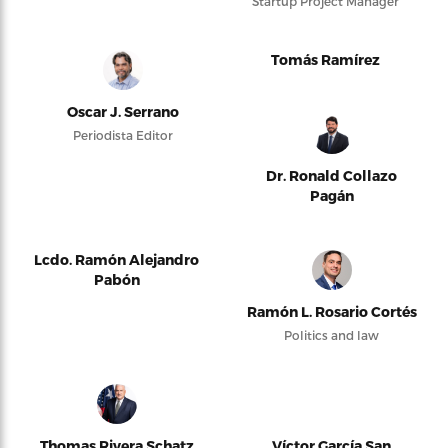
Startup Project Manager
Tomás Ramírez
Oscar J. Serrano
Periodista Editor
Dr. Ronald Collazo
Pagán
Lcdo. Ramón Alejandro
Pabón
Ramón L. Rosario Cortés
Politics and law
Thomas Rivera Schatz
Víctor García San