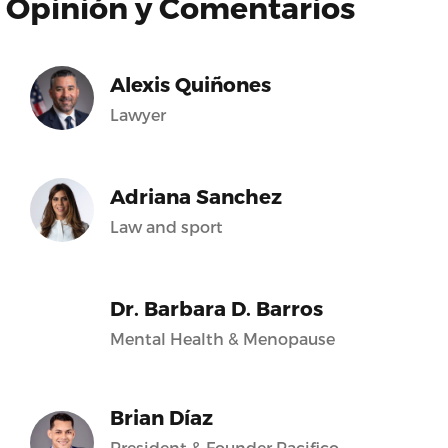
Opinión y Comentarios
Alexis Quiñones
Lawyer
Adriana Sanchez
Law and sport
Dr. Barbara D. Barros
Mental Health & Menopause
Brian Díaz
President & Founder Pacifico