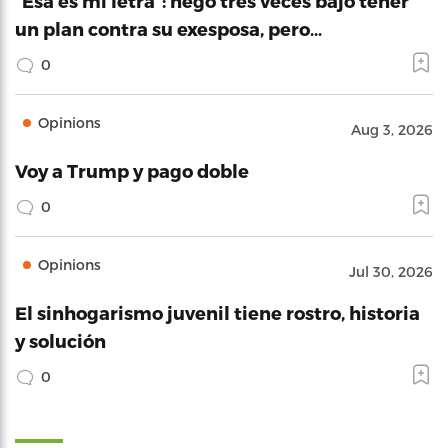
“Esa es mi letra”: negó tres veces bajo tener
un plan contra su exesposa, pero…
0
Opinions
Aug 3, 2026
Voy a Trump y pago doble
0
Opinions
Jul 30, 2026
El sinhogarismo juvenil tiene rostro, historia
y solución
0