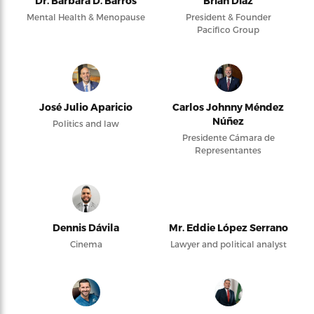
Dr. Barbara D. Barros
Brian Díaz
Mental Health & Menopause
President & Founder
Pacifico Group
José Julio Aparicio
Carlos Johnny Méndez
Núñez
Politics and law
Presidente Cámara de
Representantes
Dennis Dávila
Mr. Eddie López Serrano
Cinema
Lawyer and political analyst