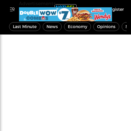
Advertisements
Register
Last Minute
News
Economy
Opinions
Sp