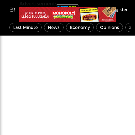
Advertisements
Register
Last Minute
News
Economy
Opinions
Sp