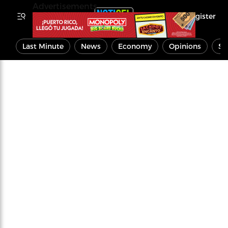
Advertisements
Register
Last Minute
News
Economy
Opinions
Sp