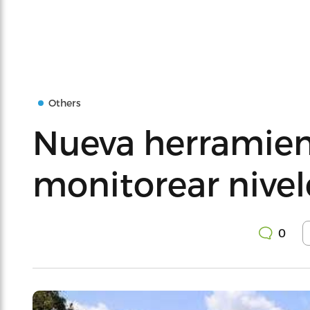
Others
Nueva herramien
monitorear nive
0