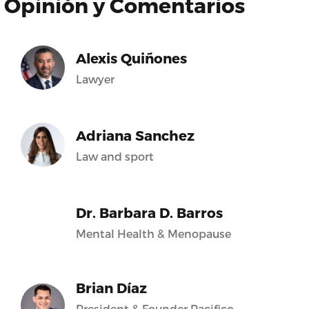
Opinión y Comentarios
Alexis Quiñones
Lawyer
Adriana Sanchez
Law and sport
Dr. Barbara D. Barros
Mental Health & Menopause
Brian Díaz
President & Founder Pacifico