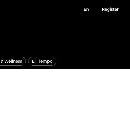
En
Register
e & Wellness
El Tiempo