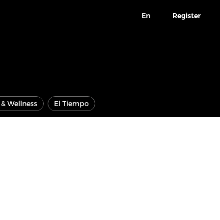
En
Register
e & Wellness
El Tiempo