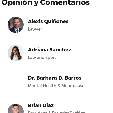
Opinión y Comentarios
Alexis Quiñones
Lawyer
Adriana Sanchez
Law and sport
Dr. Barbara D. Barros
Mental Health & Menopause
Brian Díaz
President & Founder Pacifico