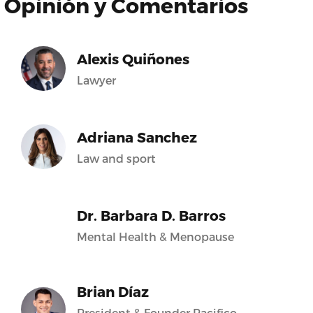
Opinión y Comentarios
Alexis Quiñones
Lawyer
Adriana Sanchez
Law and sport
Dr. Barbara D. Barros
Mental Health & Menopause
Brian Díaz
President & Founder Pacifico