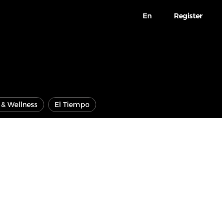
En
Register
e & Wellness
El Tiempo