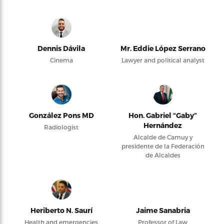
Dennis Dávila
Mr. Eddie López Serrano
Cinema
Lawyer and political analyst
González Pons MD
Hon. Gabriel “Gaby”
Hernández
Radiologist
Alcalde de Camuy y
presidente de la Federación
de Alcaldes
Heriberto N. Saurí
Jaime Sanabria
Health and emergencies
Professor of Law