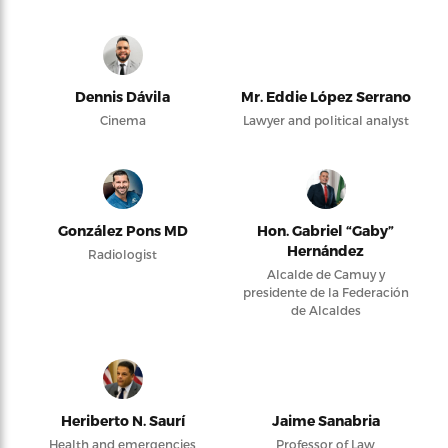
Dennis Dávila
Mr. Eddie López Serrano
Cinema
Lawyer and political analyst
González Pons MD
Hon. Gabriel “Gaby”
Hernández
Radiologist
Alcalde de Camuy y
presidente de la Federación
de Alcaldes
Heriberto N. Saurí
Jaime Sanabria
Health and emergencies
Professor of Law