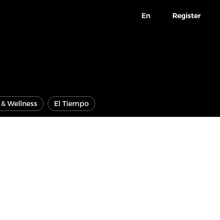
En
Register
e & Wellness
El Tiempo