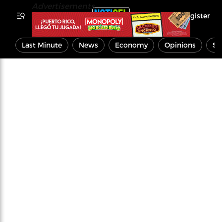
Advertisements
Register
Last Minute
News
Economy
Opinions
Sp