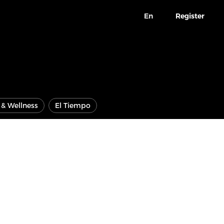
En
Register
e & Wellness
El Tiempo