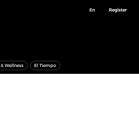
En
Register
e & Wellness
El Tiempo