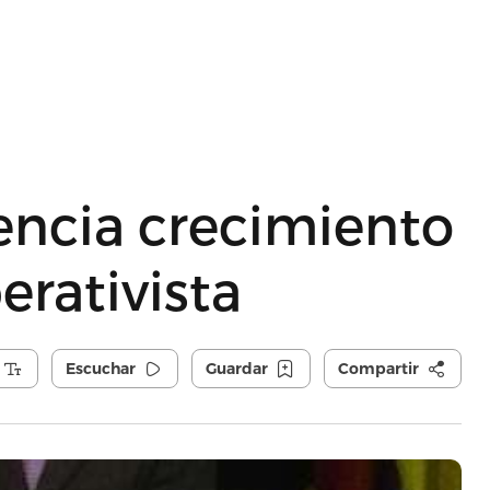
encia crecimiento
erativista
Escuchar
Guardar
Compartir