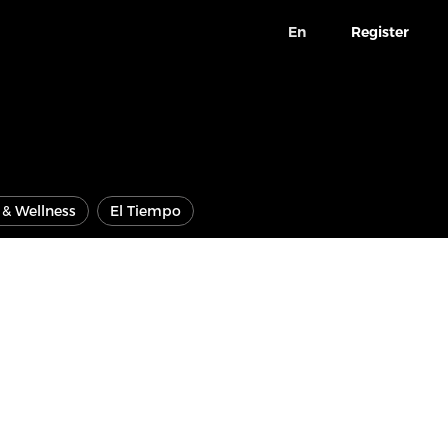
En
Register
e & Wellness
El Tiempo