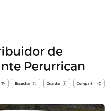
ribuidor de
ante Perurrican
Escuchar
Guardar
Compartir