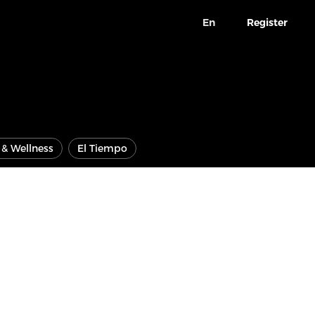
En
Register
e & Wellness
El Tiempo