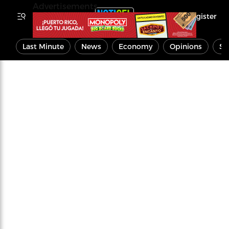
Advertisements
Register
Last Minute
News
Economy
Opinions
Sp