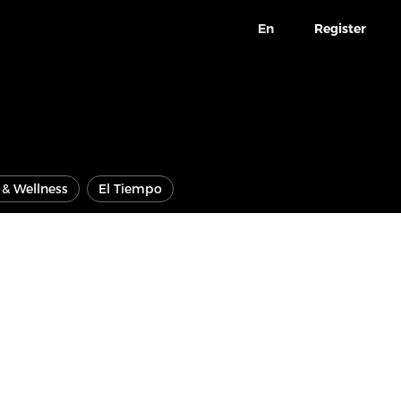
En
Register
e & Wellness
El Tiempo