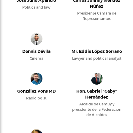
José Julio Aparicio
Carlos Johnny Méndez
Núñez
Politics and law
Presidente Cámara de
Representantes
Dennis Dávila
Mr. Eddie López Serrano
Cinema
Lawyer and political analyst
González Pons MD
Hon. Gabriel “Gaby”
Hernández
Radiologist
Alcalde de Camuy y
presidente de la Federación
de Alcaldes