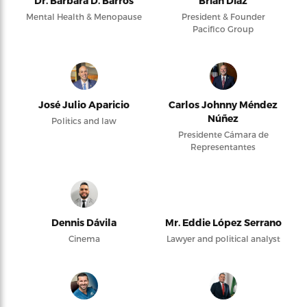
Dr. Barbara D. Barros
Brian Díaz
Mental Health & Menopause
President & Founder
Pacifico Group
José Julio Aparicio
Carlos Johnny Méndez
Núñez
Politics and law
Presidente Cámara de
Representantes
Dennis Dávila
Mr. Eddie López Serrano
Cinema
Lawyer and political analyst