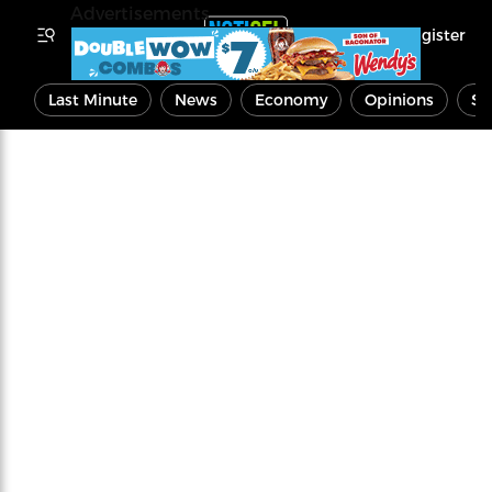
Advertisements
Register
Last Minute
News
Economy
Opinions
Sp