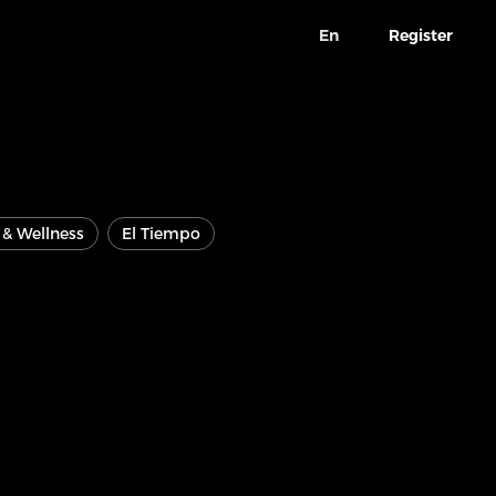
En
Register
e & Wellness
El Tiempo