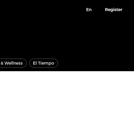
En
Register
e & Wellness
El Tiempo