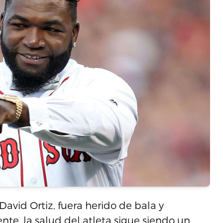
avid Ortiz, fuera herido de bala y
te, la salud del atleta sigue siendo un