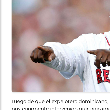
Luego de que el expelotero dominicano, D
posteriormente intervenido quirúrgicamen