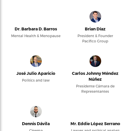
Dr. Barbara D. Barros
Brian Díaz
Mental Health & Menopause
President & Founder
Pacifico Group
José Julio Aparicio
Carlos Johnny Méndez
Núñez
Politics and law
Presidente Cámara de
Representantes
Dennis Dávila
Mr. Eddie López Serrano
Cinema
Lawyer and political analyst