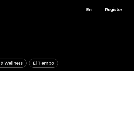
En
Register
e & Wellness
El Tiempo