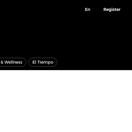
En
Register
e & Wellness
El Tiempo