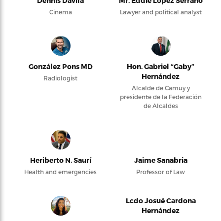
Dennis Dávila
Mr. Eddie López Serrano
Cinema
Lawyer and political analyst
González Pons MD
Hon. Gabriel “Gaby”
Hernández
Radiologist
Alcalde de Camuy y
presidente de la Federación
de Alcaldes
Heriberto N. Saurí
Jaime Sanabria
Health and emergencies
Professor of Law
Lcdo Josué Cardona
Hernández