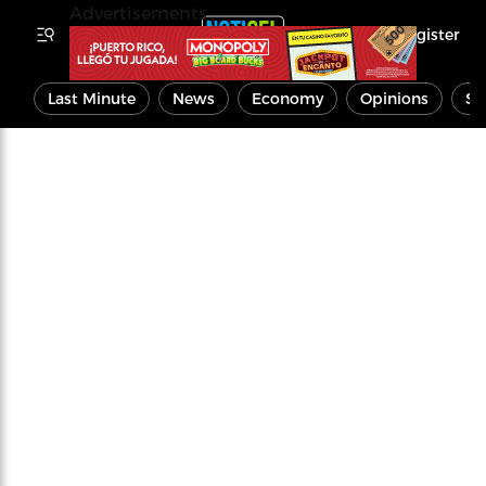
Advertisements
Register
Last Minute
News
Economy
Opinions
Sp