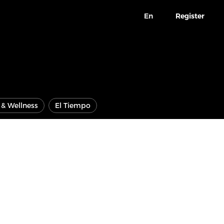
En
Register
e & Wellness
El Tiempo