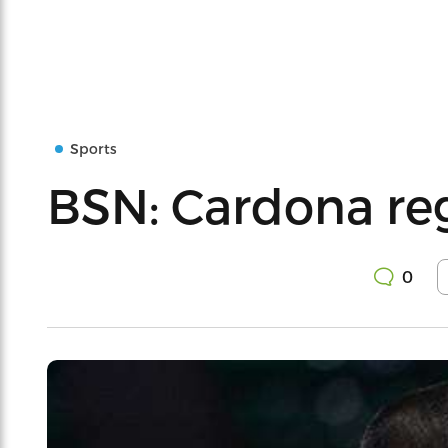
Sports
BSN: Cardona re
0