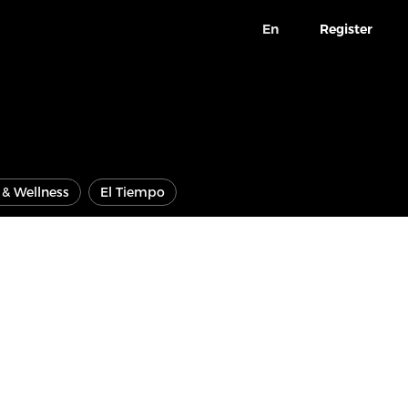
En
Register
e & Wellness
El Tiempo