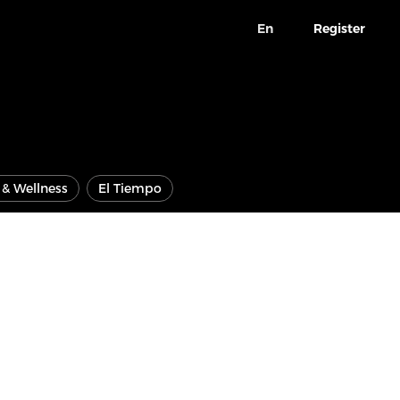
En
Register
e & Wellness
El Tiempo